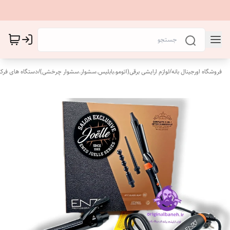
فروشگاه اورجینال بانه
/
لوازم ارایشی برقی(اتومو.بابلیس.سشوار.سشوار چرخشی)
/
دستگاه های فرکن