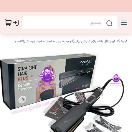
فروشگاه اورجینال بانه
/
لوازم ارایشی برقی(اتومو.بابلیس.سشوار.سشوار چرخشی)
/
اتومو