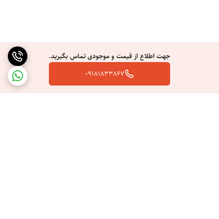
همچنین ۴ عدد گیره مو برای تثبیت موها در هنگام اتو و صاف نمودن آن قابل
استفاده است. صفحات این اتو مو دارای قفل ایمنی بوده تا در هنگام جابجا
کردن از آسیب دیدگی جلوگیری کند. یکی دیگر از امکانات این اتو مو صفحه
جهت اطلاع از قیمت و موجودی تماس بگیرید.
نمایش آن است.
09181833867
برگشت به بالا