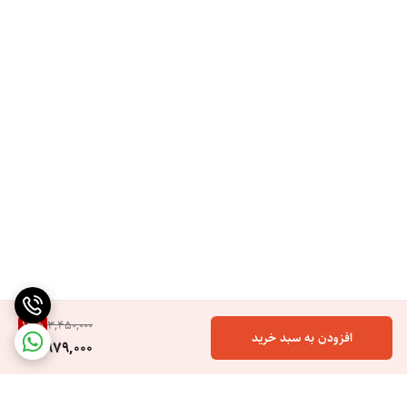
13
%
3,450,000
افزودن به سبد خرید
2,979,000