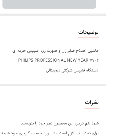
توضیحات
ماشین اصلاح صفر زن و صورت زن فلیپس حرفه ای
PHILIPS PROFESSIONAL NEW YEAR 7702
دستگاه فلیپس شرکتی دیجیتالی
شازژی و مستقیم برق
رنگ بندی در دو رنگ
باتری لیتیومی شارژی و مستقیم برق
نظرات
تیغ خود تیز شونده
دیجیتای دارای صفحه نمایشگر
شما هم درباره این محصول نظر خود را بنویسید.
دارای بدنه ی شیشه ای ضد ضربه
برای ثبت نظر، لازم است ابتدا وارد حساب کاربری خود شوید.