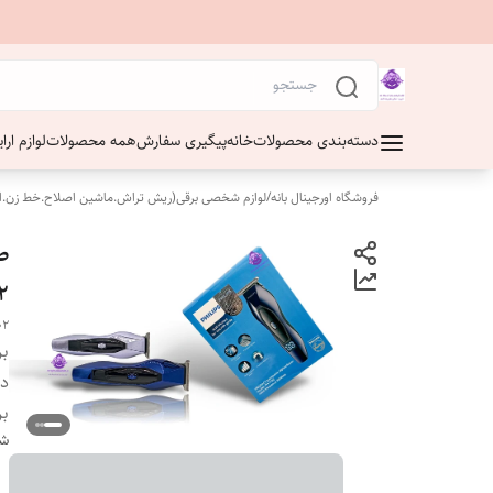
دسته‌بندی محصولات
خانه
پیگیری سفارش
همه محصولات
لوازم ار
فروشگاه اورجینال بانه
/
لوازم شخصی برقی(ریش تراش.ماشین اصلاح.خط زن.ا
2
02
بر
دس
بر
شن