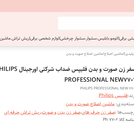
ایشی برقی(اتومو.بابلیس.سشوار.سشوار چرخشی)
لوازم شخصی برقی(ریش تراش.ماشین 
پلیدی)
/
ماشین اصلاح
/
ماشین اصلاح صورت و بدن
صفر زن صورت و بدن فلیپس ضداب شرکتی اورجین
PROFESSIONAL NEW770
PHILIPS PROFESSIONAL NEW 77
ند:
فلیپس Philips
ته‌بندی
:
ماشین اصلاح صورت و بدن
چسب‌ها :
صفر زن حرف های
،
صفر زن بدن و صورت
،
ریش تراش حرفه ای
اسه کالا
Ph 7702