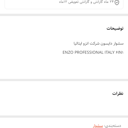
24 ماه گارانتی و گارانتی تعویض 12ماه
توضیحات
سشوار دایسون شرکت انزو ایتالیا
ENZO PROFESSIONAL ITALY 6IN1
شماره کالا:EN-4133
نظرات
ولتاژ:220 ولت 50/60 هرتز
قدرت:1600 وات
دسته‌بندی
:
سشوار