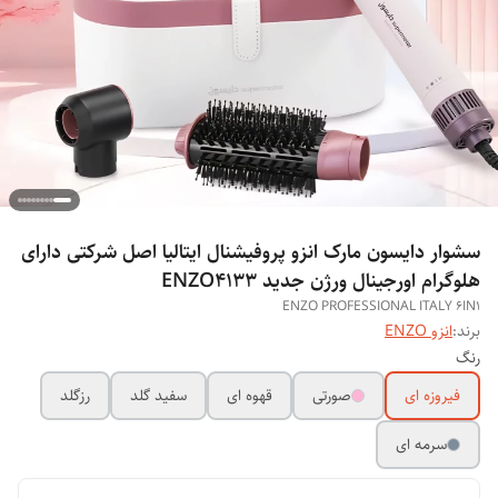
سشوار دایسون مارک انزو پروفیشنال ایتالیا اصل شرکتی دارای
هلوگرام اورجینال ورژن جدید ENZO4133
ENZO PROFESSIONAL ITALY 6IN1
برند:
انزو ENZO
رنگ
فیروزه ای
صورتی
قهوه ای
سفید گلد
رزگلد
سرمه ای