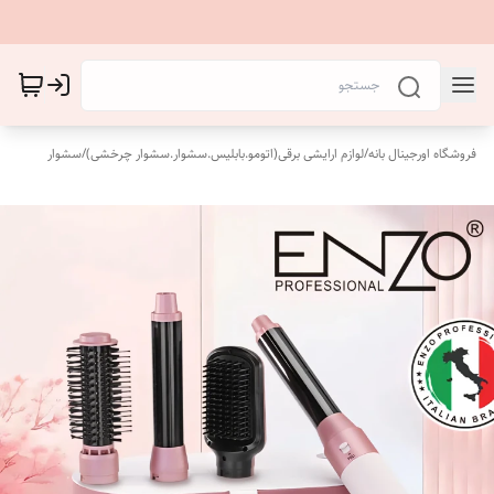
فروشگاه اورجینال بانه
/
لوازم ارایشی برقی(اتومو.بابلیس.سشوار.سشوار چرخشی)
/
سشوار