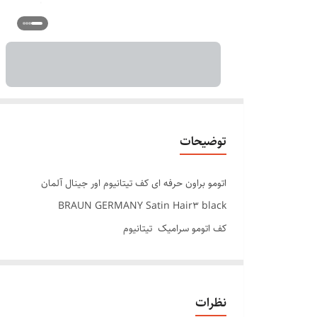
توضیحات
اتومو براون حرفه ای کف تیتانیوم اور جینال آلمان
BRAUN GERMANY Satin Hair3 black
کف اتومو سرامیک تیتانیوم
صفحه های متحرک
تنظیم درجه حرارت
دارای دکمه مثبت و منفی
نظرات