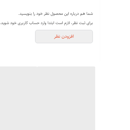
دارای سیستم ایونیک
ضد موخوره
شما هم درباره این محصول نظر خود را بنویسید.
ترمیم کوهای شکسته شده
برای ثبت نظر، لازم است ابتدا وارد حساب کاربری خود شوید.
دارای روغن احیا کننده موهای ویز و شکسته شده
افزودن نظر
بهترین محصول برای سالن و استفاده شخصی
دارای بدنه پلاستیک فشرده ضد ضربه
اتو مو براون traightener
مقاومت داشتن در برابر گرما خلاصه می‌شود. هر چه میزان انتق
می‌شود و د
خاموشی خودکار است که از این طریق به ایمنی استفاده از دس