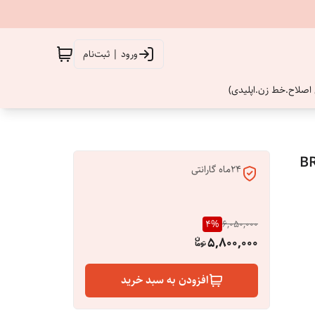
ورود | ثبت‌نام
اصلاح.خط زن.اپلیدی)
24ماه گارانتی
4
%
6,050,000
5,800,000
افزودن به سبد خرید