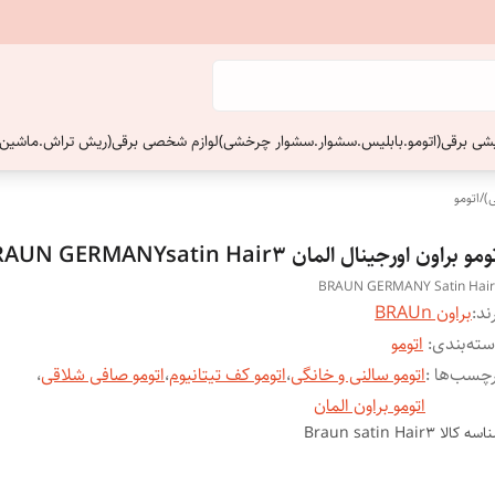
ایشی برقی(اتومو.بابلیس.سشوار.سشوار چرخشی)
لوازم شخصی برقی(ریش تراش.ماشین 
)
/
اتومو
مو براون اورجینال المان BRAUN GERMANYsatin Hair3
BRAUN GERMANY Satin Hai
ند:
براون BRAUn
ته‌بندی
:
اتومو
چسب‌ها :
اتومو سالنی و خانگی
،
اتومو کف تیتانیوم
،
اتومو صافی شلاقی
،
اتومو براون المان
اسه کالا
Braun satin Hair3