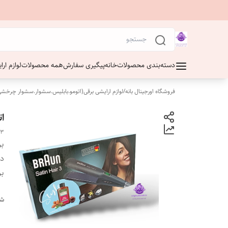
دسته‌بندی محصولات
خانه
پیگیری سفارش
همه محصولات
لوازم ار
فروشگاه اورجینال بانه
/
لوازم ارایشی برقی(اتومو.بابلیس.سشوار.سشوار چرخشی
اتو
r3
بر
دس
بر
شن