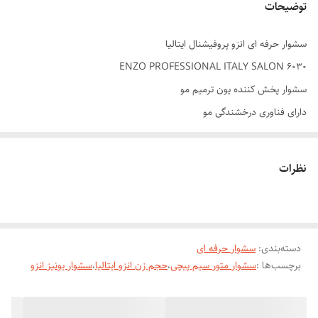
توضیحات
سشوار حرفه ای انزو پروفیشنال ایتالیا
ENZO PROFESSIONAL ITALY SALON 6030
سشوار پخش کننده یون ترمیم مو
دارای فناوری درخشندگی مو
المنت های براق کننده مو
قدرت عالی سالنی
نظرات
دارای بدنه دو جداره برای استفاده زیاد جلو گیری لز داغ شدن
فیلتر دارای عوض کردن
ولتاژ:20-240 ولت
دسته‌بندی
:
سشوار حرفه ای
برچسب‌ها :
سشوار متور سیم پیچی
،
حجم زن انزو ایتالیا
،
سشوار یونیز انزو
قدرت:1800 وات
گواهی:CE
اندازه بسته بندی:30*10*24 سانتی متر