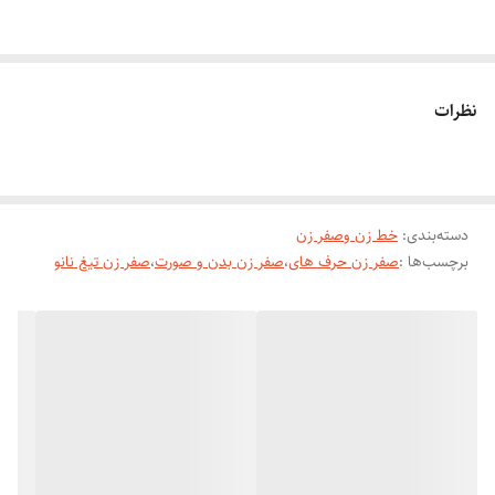
تیغ تیتانیوم ضد حساسیت
نظرات
دور متور قابل تنظیم
قدرت متور ۷۵۰۰
دسته‌بندی
:
خط زن وصفر زن
برچسب‌ها :
صفر زن حرف های
،
صفر زن بدن و صورت
،
صفر زن تیغ نانو
باتری ۲۰۰۰ امپر
شارژی و مستقیم برق
بدنه متال سلطنتی
صفحه نمایشگر قدرت متور و میزان باتری