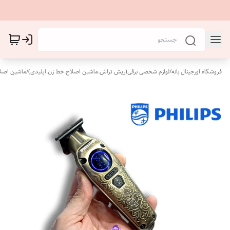
فروشگاه اورجینال بانه
/
لوازم شخصی برقی(ریش تراش.ماشین اصلاح.خط زن.اپلیدی)
/
ماشین اصل