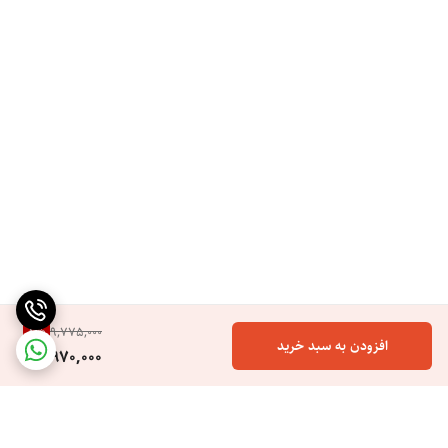
سبک و کم صدا: این سشوار معمولا سبک بوده و صدای کمتری نسبت به سایر
سشوار های معمولی دارد.
8
%
9,775,000
افزودن به سبد خرید
8,970,000