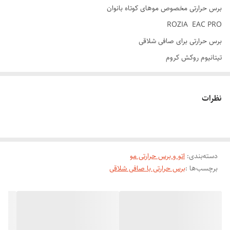
برس حرارتی مخصوص موهای کوتاه بانوان
ROZIA EAC PRO
برس حرارتی برای صافی شلاقی
تیتانیوم روکش کروم
دیجیتالی درجه بندی
حجم کوچک و به راحتی قابل حمل نقل
نظرات
قابل استفاده برای موی سر مردان و ریش
درجه حرارت تا درجه ۹۸۰ فارانهایت
نتایج سریع و آسان: برس‌های حرارتی نسبت به سایر دستگاه‌ها مانند اتو مو
دسته‌بندی
:
اتو و برس حرارتی مو
زمان کمتری برای صاف کردن مو نیاز دارند. با استفاده از آن‌ها می‌توانید در
برچسب‌ها :
برس حرارتی با صافی شلاقی
کمتر از 10 دقیقه موهای خود را صاف و مرتب کنید.
کمترین آسیب به موها: به دلیل طراحی ویژه برس‌ها و استفاده از حرارت
یکنواخت، برس‌های حرارتی نسبت به اتو موها کمترین آسیب را به مو وارد
می‌کنند.