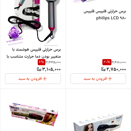
برس حرارتی فلیپس فلیپس
philips LCD 980
برس حرارتی فلیپس هوشمند با
متغییر بودن دما حرارت متناسب با
6
%
20
%
3,335,000
3,480,000
ضخامت مو PHILIPS 877
3,105,000
2,750,000
افزودن به سبد
افزودن به سبد