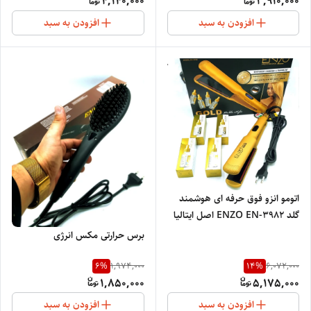
4,140,000
3,910,000
افزودن به سبد
افزودن به سبد
اتومو انزو فوق حرفه ای هوشمند
گلد ENZO EN-3982 اصل ایتالیا
با روغن برزیلی درجه حرارت
برس حرارتی مکس انرژی
1280سانتیگراد دارای کابل چرخشی
ژله ای
6
%
14
%
1,974,000
6,072,000
1,850,000
5,175,000
افزودن به سبد
افزودن به سبد