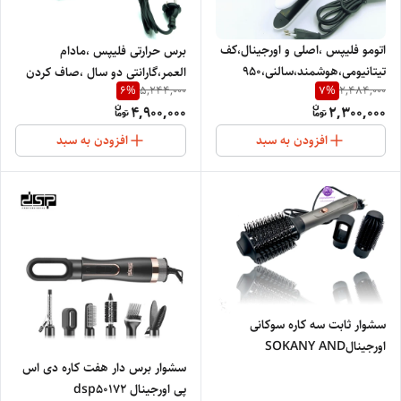
اتومو فلیپس ،اصلی و اورجینال،کف
برس حرارتی فلیپس ،مادام
تیتانیومی،هوشمند،سالنی،950
العمر،گارانتی دو سال ،صاف کردن
6
%
7
%
5,244,000
2,484,000
درجه حرارت PH-3030
در سی ثانیه PH-9955
4,900,000
2,300,000
افزودن به سبد
افزودن به سبد
سشوار ثابت سه کاره سوکانی
اورجینالSOKANY AND
PROFESSIONAL SALON
سشوار برس دار هفت کاره دی اس
پی اورجینال dsp50172