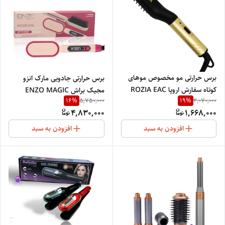
برس حرارتی مو مخصوص موهای
برس حرارتی جادویی مارک انزو
کوتاه سفارش اروپا ROZIA EAC
مجیک براش ENZO MAGIC
16
%
19
%
5,750,000
2,070,000
BRUSH No4102max
4,830,000
1,668,000
افزودن به سبد
افزودن به سبد