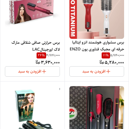
برس سشواری هوشمند انزو ایتالیا
برس حرارتی صافی شلاقی مارک
حرفه ای مجیک فناوری یون ENZO
لاک اورجینالLAC
26
%
11
%
4,921,000
5,940,000
magic Al3in1
PROFESSIONAL SALON 52
3,630,000
5,280,000
افزودن به سبد
افزودن به سبد