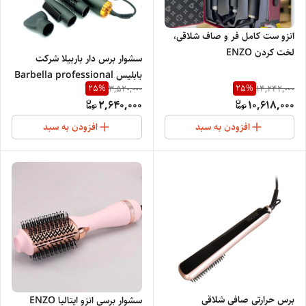
انزو ست کامل فر و صاف شلاقی،
لخت کردن ENZO
سشوار برس دار باربیلا شرکت
PROFESSIONAL SALON
بابلیس Barbella professional
ITALY 3313
25
%
25
%
3,520,000
14,242,000
SALON
2,640,000
10,618,000
افزودن به سبد
افزودن به سبد
برس حرارتی صافی شلاقی
سشوار برسی انزو ایتالیا ENZO