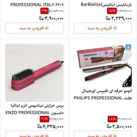
باربابلیس (بابلیس)BarBieliss
PROFESSIONAL ITALY 6209
3
%
15
%
5,082,000
2,662,000
Brush 430
4,900,000
2,239,000
افزودن به سبد
افزودن به سبد
اتومو حرفه ای فلیپس اورجینال
هلند PHILIPS PROFESSIONAL
برس حرارتی تیتانیومی انزو ایتالیا
NETHERLANDS 1280
دایسون ENZO PROFESSIONAL
21
%
18
%
8,050,000
3,080,000
en-052
6,325,000
2,500,000
افزودن به سبد
افزودن به سبد