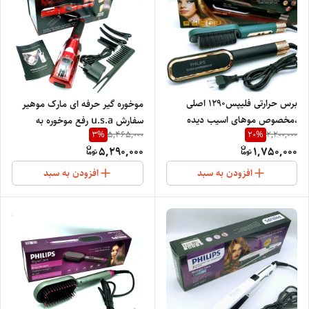
برس حرارتی فلیپس1290 اصلی
موخوره گیر حرفه ای مارک موهیر
،مخصوص موهای اسیب دیده
سفارش u.s.a رفع موخوره به
3
%
20
%
5,465,000
2,200,000
،اورجینال
صورت قطعی چند شاخه شدن
5,290,000
1,750,000
ساقه مو را بر طرف میکند.
افزودن به سبد
افزودن به سبد