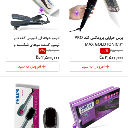
برس حرارتی پرومکس گلد PRO
اتومو حرفه ای فلیپس کف نانو
MAX GOLD IONIC112
ترمیم کننده موهای شکسته و
7
%
22
%
2,700,000
4,500,000
ویزPHILIPS3869
2,500,000
3,500,000
افزودن به سبد
افزودن به سبد