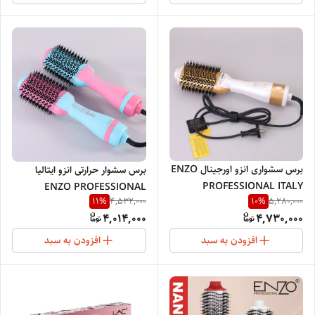
برس سشواری انزو اورجینال ENZO
برس سشوار حرارتی انزو ایتالیا
PROFESSIONAL ITALY
ENZO PROFESSIONAL
11
%
10
%
4,532,000
5,280,000
2026/4134
ITALY4118/2026
4,014,000
4,730,000
افزودن به سبد
افزودن به سبد