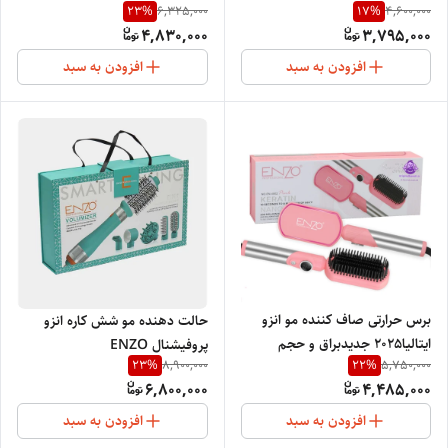
23
%
17
%
6,325,000
4,600,000
4,830,000
3,795,000
افزودن به سبد
افزودن به سبد
برس حرارتی صاف کننده مو انزو
حالت دهنده مو شش کاره انزو
ایتالیا2025 جدیدبراق و حجم
پروفیشنال ENZO
23
%
22
%
8,900,000
5,750,000
دهنده سرامیکی نانو گرم کننده
PROFESSIONAL ITALY EN-
6,800,000
4,485,000
یونی صاف کننده مو، ضد قارچ مو
750
ENZO PROFESSIONAL
افزودن به سبد
افزودن به سبد
SALON ITALY 4002