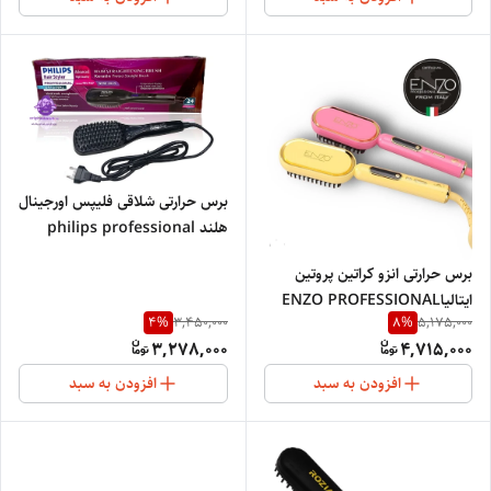
برس حرارتی شلاقی فلیپس اورجینال
هلند philips professional
Netherlands 767
برس حرارتی انزو کراتین پروتین
ایتالیاENZO PROFESSIONAL
4
%
8
%
3,450,000
5,175,000
STRAIGHT HAIR4102
3,278,000
4,715,000
افزودن به سبد
افزودن به سبد