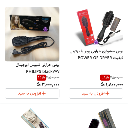
برس سشواری حرارتی پویر با بهترین
کیفیت POWER OF DRYER
برس حرارتی فلیپس اورجینال
PHILIPS black۷۷۷
14
%
28
%
3,500,000
2,500,000
3,000,000
1,800,000
افزودن به سبد
افزودن به سبد