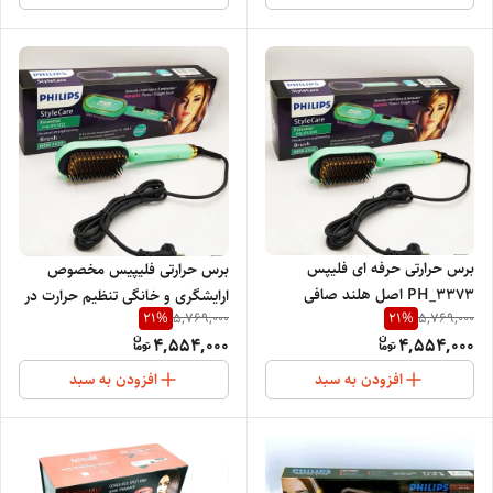
برس حرارتی حرفه ای فلیپس
برس حرارتی فلیپیس مخصوص
PH_3373 اصل هلند صافی
ارایشگری و خانگی تنظیم حرارت در
21
%
21
%
5,769,000
5,769,000
شلاقی چند منظوره شانه کردن
سه حالت برای موهای شکننده،
4,554,000
4,554,000
،صاف کردن ،خشک کردن موهای
آسیب دیده و سالم PH-3373
نمناک
افزودن به سبد
افزودن به سبد