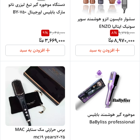
دستگاه موخوره گیر تیغ لیزری نانو
مارک بابلیس اورجینال BY-750
سشوار دایسون انزو هوشمند سوپر
سونیک ایتالیا ENZO
9
%
8
%
4,048,000
9,775,000
PROFESSIONAL SALON
3,669,000
8,970,000
ITALY 4131
افزودن به سبد
افزودن به سبد
موخوره گیر هوشمند بابلیس
BaByliss professional
برس حرارتی مک ستایلر MAC
mc19 years2025