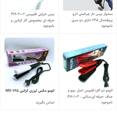
سشوار برس دار چرخشی انزو
برس حرارتی فلیپیس PH-3002
پروفشنال 745 دارای دو سری
حرفه ای مخصوص کار کراتین و
ناموجود
ناموجود
چرخشی ریز و درشت مخصوص
پروتئین تنظیم حرارت در سه حالت
موهای کوتاه و بلند مردانه و بانوان
برای موهای شکننده، آسیب
اتومو دو کاره فلیپس اصل ،ویو و
اتومو مکس لیزری کراتین MX-765
صاف ،حرفه ای،سالنی ، PH-103
ناموجود
تماس بگیرید