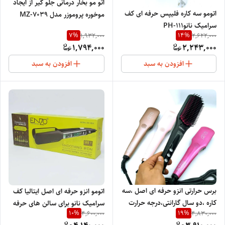
اتو مو بخار درمانی جلو گیر از ایجاد
اتومو سه کاره فلیپس حرفه ای کف
موخوره پروموزر مدل MZ-7039
سرامیک نانوPH-111
7
%
14
%
1,932,000
2,622,000
1,794,000
2,243,000
افزودن به سبد
افزودن به سبد
برس حرارتی انزو حرفه ای اصل ،سه
اتومو انزو حرفه ای اصل ایتالیا کف
کاره ،دو سال گارانتی،درجه حرارت
سرامیک نانو برای سالن های حرفه
10
%
19
%
4,600,000
4,830,000
985،سالنی و شخصی EN-4101
ای و کراتین قابل استفاده