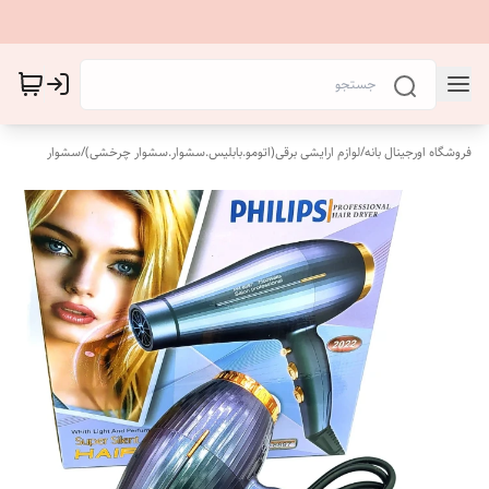
فروشگاه اورجینال بانه
/
لوازم ارایشی برقی(اتومو.بابلیس.سشوار.سشوار چرخشی)
/
سشوار