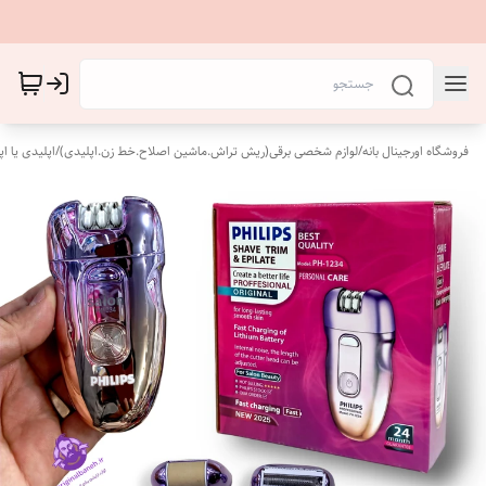
فروشگاه اورجینال بانه
/
لوازم شخصی برقی(ریش تراش.ماشین اصلاح.خط زن.اپلیدی)
/
اپلیدی یا اپل