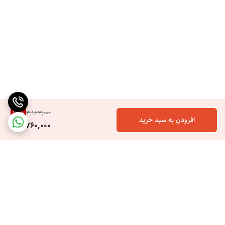
کاهش ضخامت و تراکم موها
استفاده مکرر از اپیلاتور Philips 1234می‌ تواند به کاهش ضخامت و تراکم
موها کمک کند. با بیرون کشیدن موها از ریشه، فولیکول‌ های مو ضعیف تر
می‌ شوند و موها به تدریج نازک ‌تر و کم‌ تراکم ‌تر می‌ شوند. این امر باعث می
‌شود که در بلندمدت نیاز به استفاده از اپیلاتور کمتر شود و پوست برای مدت
طولانی ‌تری صاف و بدون مو باقی بماند.
12
%
3,163,000
افزودن به سبد خرید
2,760,000