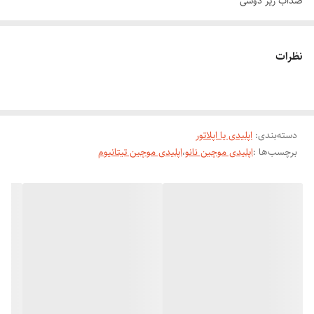
ضداب زیر دوشی
دیجیتالی صفحه نمایشگر
موچین نانو ضد حساسیت
نظرات
باتری لیتیوم استاندارد
قدرت متور 17000pa
سه کاره بودن دستگاه حرفه ای
1-اپلیدی موچین برای کندن مو از ریشه
دسته‌بندی
:
اپلیدی یا اپلاتور
برچسب‌ها :
اپلیدی موچین نانو
،
اپلیدی موچین تیتانیوم
2-شیور ،شیو کردن مو صورت و بدن سری بدون درد
3-سوهان ، برای برداشتن پوست های مرده پاشنه پا
همراه بودن ، سه سری دستگاه ،فلچه تمیز کردن ،دستمال ماساژ پوست ،کیف
نگه داری.....
مزایایی اپیلاتور فلیپس PHILIPS PROFESSIONA 1234
کاهش رشد موهای زیرپوستی
یکی از مشکلات رایج در روش‌ های اصلاح مو، رشد موهای زیرپوستی است. این