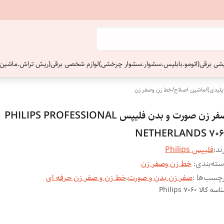
ایشی برقی(اتومو.بابلیس.سشوار.سشوار چرخشی)
لوازم شخصی برقی(ریش تراش.ماشین 
پلیدی)
/
ماشین اصلاح
/
خط زن وصفر زن
صفر زن صورت و بدن فلیپس PHILIPS PROFESSIONAL
NETHERLANDS 706
ند:
فلیپس Philips
ته‌بندی
:
خط زن وصفر زن
چسب‌ها :
صفر زن بدن و صورت
،
خط زن و صفر زن حرفه ای
اسه کالا
Philips 7060