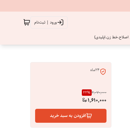
ورود | ثبت‌نام
اصلاح.خط زن.اپلیدی)
24ماه
22
%
2,070,000
1,610,000
افزودن به سبد خرید