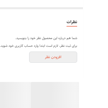
ماشین اصلاح سایه زن فلیپس
دیجیتالی و نمایشگر درجه شارژ
باتری لیتیوم استاندارد اتحادیه اروپا
نظرات
تیغ ضد زنگ تکنولوژی جدیدترین
باتری 1500mAP
شما هم درباره این محصول نظر خود را بنویسید.
بدنه سلطنتی ضد ضربه
برای ثبت نظر، لازم است ابتدا وارد حساب کاربری خود شوید.
کم صدا و پر سرعت
افزودن نظر
وسایل همراه
دارای سه شانه سایز بندی 1.2.3
فلچه تمیز کننده
روغن روان کننده تیغ دستگاه