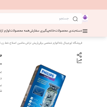
دسته‌بندی محصولات
خانه
پیگیری سفارش
همه محصولات
لوازم ار
فروشگاه اورجینال بانه
/
لوازم شخصی برقی(ریش تراش.ماشین اصلاح.خط زن.ا
0
بر
دس
بر
شن