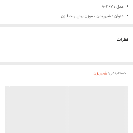
مدل : v-367
عنوان : شیوربدن ، موزن بینی و خط زن
قابلیت اصلاح بصورت صفر : دارد
قابلیت اصلاح ریش : دارد
نظرات
قابلیت اصلاح بدن : داد
منبع تغذیه : باتری قابل شارژ / برق مستقیم
مدت زمان مورد نیاز برای شارژ شدن :2.5 ساعت
دسته‌بندی
:
شیور زن
مدت زمان کار بعد از شارژ : 90 دقیقه
نوع نمایشگر : دارد
نوع طراحی : ارگونومیک
سایر ویژگی های محصول انتخابی
رنگ مطابق تصویر
بدنه پلاستیک مقاوم
طراحی خوش دست