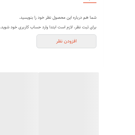
ماشین اصلاح سایه زن فلیپس
شما هم درباره این محصول نظر خود را بنویسید.
دیجیتالی و نمایشگر درجه شارژ
برای ثبت نظر، لازم است ابتدا وارد حساب کاربری خود شوید.
افزودن نظر
باتری لیتیوم استاندارد اتحادیه اروپا
تیغ ضد زنگ تکنولوژی جدیدترین
باتری 1500mAP
بدنه سلطنتی ضد ضربه
کم صدا و پر سرعت