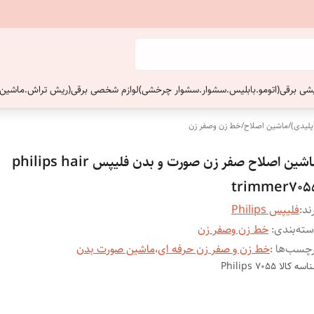
ایشی برقی(اتومو.بابلیس.سشوار.سشوار چرخشی)
لوازم شخصی برقی(ریش تراش.ماشین 
پلیدی)
/
ماشین اصلاح
/
خط زن وصفر زن
ماشین اصلاح صفر زن صورت و بدن فلیپس philips hair
trimmer705
ند:
فلیپس Philips
ته‌بندی
:
خط زن وصفر زن
چسب‌ها :
خط زن و صفر زن حرفه ای
،
ماشین صورت بدن
اسه کالا
Philips 7055