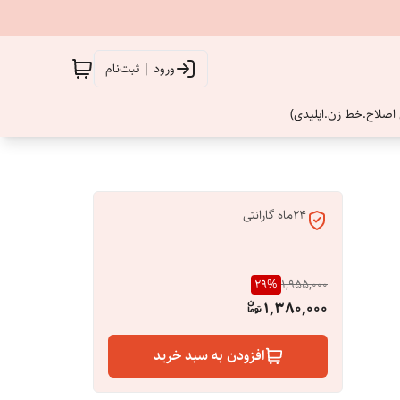
ورود | ثبت‌نام
اصلاح.خط زن.اپلیدی)
24ماه گارانتی
29
%
1,955,000
1,380,000
افزودن به سبد خرید