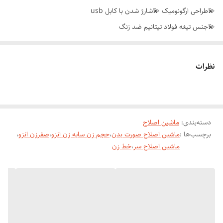
💫طراحی ارگونومیک 💫شارژ شدن با کابل usb
💫جنس تیغه فولاد تیتانیم ضد زنگ
💫تکنولوژی اصلاح برش مستقیم
💫همراه با چهار شانه سایز بندی
نظرات
💫دارای جعبه کادویی قابل نگهداری
💫دارای صفحه نشان دهنده خشکی تیغه
💫هوشمند و دور متور ۴۸۰۰در ثانیه
دسته‌بندی
:
ماشین اصلاح
💫دارای گارانتی سلامت دستگاه
برچسب‌ها :
ماشین اصلاح صورت بدن
،
حجم زن سایه زن انزو
،
صفرزن انزو
،
ماشین اصلاح سر
،
خط زن