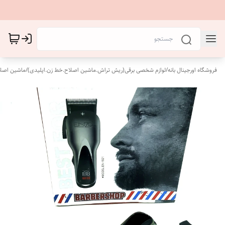
فروشگاه اورجینال بانه
/
لوازم شخصی برقی(ریش تراش.ماشین اصلاح.خط زن.اپلیدی)
/
ماشین اصل