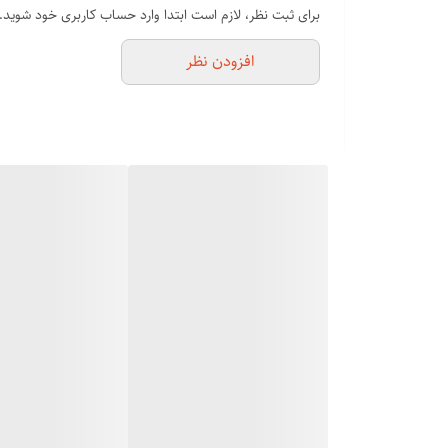
فرم دهی در ۳۰ ثانیه
برای ثبت نظر، لازم است ابتدا وارد حساب کاربری خود شوید.
فیلیپس مدل‌های مختلفی از فر کننده موی مخروطی (بابلیس مخ
افزودن نظر
دارای ویژگی‌هایی مانند قابلیت تنظیم دما، جنس میله تیتانیوم ، کابل چرخان ۳۶۰ درجه، طراحی ارگونومیک، و پایه نگهدارنده هستند قابلیت هوشمند مانند
مشخصات کلی فر موی مخروطی فیلیپس:
طراحی:
اغلب با طراحی زیبا، ارگونومیک، خوش‌دست و سبک عرضه می
جنس میله:
معمولاً از جنس تیتانیوم نچسب یا پوشش‌های نرم مخملی ا
تنظیم دما:
قابلیت تنظیم دما برای انواع مختلف مو و حالت‌دهی دلخواه وجود دارد، که میزان دما ممکن
کابل:
کابل‌ها معمولاً قابلیت چرخش ۳۶۰ درجه دارند تا در حین استفاده، مانور بیشتری را فراهم کنند و از پیچ‌خوردگی جلوگیری کنند
ویژگی‌های اضافی:
برخی مدل‌ها دارای نمایشگر LED برای نشان دادن دما، فناوری PTC برای گرم شدن سریع، خاموشی خودکار پس از مدتی عدم استفاده، یا حتی سیستم پیچش خودکار مو هستند