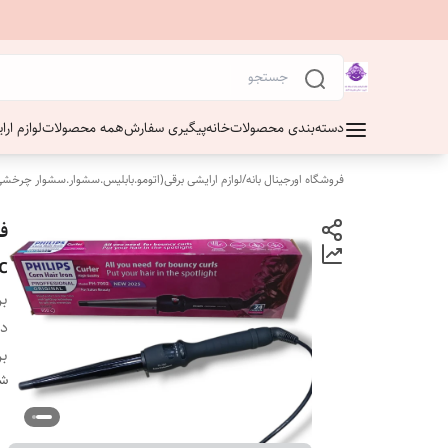
دسته‌بندی محصولات
خانه
پیگیری سفارش
همه محصولات
لوازم ار
فروشگاه اورجینال بانه
/
لوازم ارایشی برقی(اتومو.بابلیس.سشوار.سشوار چرخشی
c
بر
دس
بر
شن