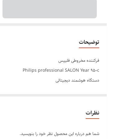
توضیحات
فرکننده مخروطی فلیپس
Philips professional SALON Year 950c
دستگاه هوشمند دیجیتالی
دارای تنظیم کننده درجه حرارت
پیشینه دما ۹۵۰ درجه
میله تیتانیومی
نظرات
دسته مخملی دستگاه
دارای سیم چرخشی 360درجه
شما هم درباره این محصول نظر خود را بنویسید.