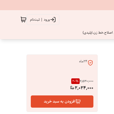
ورود | ثبت‌نام
اصلاح.خط زن.اپلیدی)
24ماه
20
%
2,530,000
2,024,000
افزودن به سبد خرید