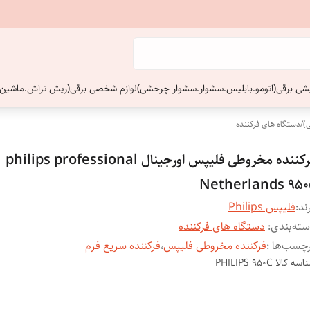
ایشی برقی(اتومو.بابلیس.سشوار.سشوار چرخشی)
لوازم شخصی برقی(ریش تراش.ماشین 
)
/
دستگاه های فرکننده
فرکننده مخروطی فلیپس اورجینال philips professional
Netherlands 950
ند:
فلیپس Philips
ته‌بندی
:
دستگاه های فرکننده
چسب‌ها :
فرکننده مخروطی فلیپس
،
فرکننده سریع فرم
اسه کالا
PHILIPS 950C