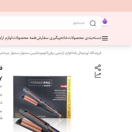
دسته‌بندی محصولات
خانه
پیگیری سفارش
همه محصولات
لوازم ار
فروشگاه اورجینال بانه
/
لوازم ارایشی برقی(اتومو.بابلیس.سشوار.سشوار چرخشی
Y
03
بر
دس
بر
شن