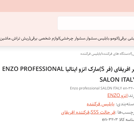
ایشی برقی(اتومو.بابلیس.سشوار.سشوار چرخشی)
لوازم شخصی برقی(ریش تراش.ماشین 
)
/
دستگاه های فرکننده
/
بابلیس فرکننده
فر افریقای (فر S)مارک انزو ایتالیا ENZO PROFESSIONAL
SALON ITAL
Enzo professional SALON ITALY en-32
ند:
انزو ENZO
ته‌بندی
:
بابلیس فرکننده
چسب‌ها :
فر حالت SSS
،
فرکننده افریقای
اسه کالا
en-3203