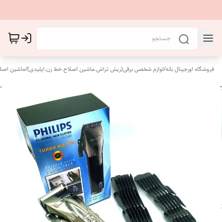
فروشگاه اورجینال بانه
/
لوازم شخصی برقی(ریش تراش.ماشین اصلاح.خط زن.اپلیدی)
/
ماشین اصل