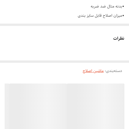
▪️بدنه متال ضد ضربه
▪️میزان اصلاح قابل سایز بندی
▪️جنس تیغه تیتانیوم
▪️صفحه نمایشگر LCD ■دارای چراغ شارژ ▪دارای چراغ روغن 👍 ▪️زمان شارژ:
نظرات
60 دقیقه ▪️استفاده با شارژ:90دقیقه
▪️تنظیم دور موتور از 8000 تا 12000 دور در دقیقه ▪️ظرفیت باطری 1400mAh
▪️قابل استفاده با برق مستقیم و شارژ ▪️دو ورودی شارژ ▪️همراه با چهار عدد
دسته‌بندی
:
ماشین اصلاح
شانه، برس و روغن ▪️یه ماشین اصلاح خیلی خوش دست با طراحی ارگونومیک
برای اصلاح حرفه‌ای سر و ریش و بدن و دارای ست حجم زن و خط زن دو سال
گارانتی ‎
معرفی کامل محصول :
ماشین اصلاحی که بتواند نظر خریدار را به خود جلب کند، خصوصیات و ویژگی
های منحصر به فرد یا حتی معمولی با کیفیتی را بتواند ارائه کند. ماشین اصلاح
سر و صورت فیلیپس مدل PH-1005 با طراحی جدید از نظر ظاهری بسیار