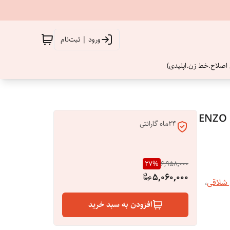
ورود | ثبت‌نام
اصلاح.خط زن.اپلیدی)
ENZO PROFESS
24ماه گارانتی
27
%
6,958,000
5,060,000
شلاقی
،
افزودن به سبد خرید