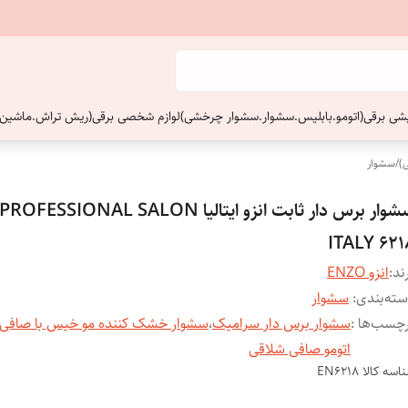
ایشی برقی(اتومو.بابلیس.سشوار.سشوار چرخشی)
لوازم شخصی برقی(ریش تراش.ماشین 
)
/
سشوار
سشوار برس دار ثابت انزو ایتالیا IONAL SALON
ITALY 621
ند:
انزو ENZO
ته‌بندی
:
سشوار
چسب‌ها :
سشوار برس دار سرامیک
،
سشوار خشک کننده مو خیس با صافی 
اتومو صافی شلاقی
اسه کالا
EN6218