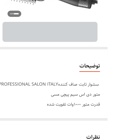
توضیحات
سشوار ثابت صاف کنندهENZO PROFESSIONAL SALON ITALY
متور دی اس سیم پیچی مسی
قدرت متور 1000وات تقویت شده
دارای سیستم یونیک
ضد ایجاد موخوره
ترمیم موهای شکسته شده
نظرات