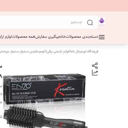
دسته‌بندی محصولات
خانه
پیگیری سفارش
همه محصولات
لوازم ار
فروشگاه اورجینال بانه
/
لوازم ارایشی برقی(اتومو.بابلیس.سشوار.سشوار چرخشی
8
بر
دس
بر
شن