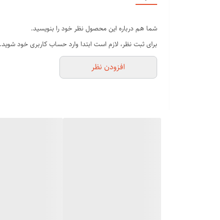
تزریق مواد ایونیک به مو
صافی شلاقی به مو های خیس
شما هم درباره این محصول نظر خود را بنویسید.
خشک کردن موها با سشوار کشیدن در یک دقیقه
برای ثبت نظر، لازم است ابتدا وارد حساب کاربری خود شوید.
خوش دست و سبک
افزودن نظر
المنت های سرامیک ضد اسیب زدن موهای
جنس کف برس سرامیک نانو
جنس خود برس موی و پلاستیک نسوز
توزیع یکنواخت حرارت:
برس های سشواری به گونه ای طراحی شده اند که حرارت را ب
فناوری تولید یون:
بسیاری از برس های سشواری دارای فناوری تولید یون هستند 
تنظیم دما و سرعت باد:
برس های سشواری معمولاً دارای تنظیمات دما و سرعت باد هس
جنس برس: