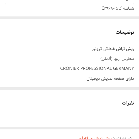
شناسه کالا
Cr9680
توضیحات
ریش تراش غلطکی کرونیر
سفارش اروپا (آلمان)
CRONIER PROFESSIONAL GERMANY
دارای صفحه نمایش دیجیتال
سه دور متور با تنظیم کننده متناسب با ضخامت مو
شارژی و مستقیم برق
نظرات
باتری لیتیوم
کاردهی شارژ ۹۰ دقیقه
شارژ گیری ۶۰ دقیقه
دسته‌بندی
:
ریش تراش حرفه ای
همراه با کیف مخصوص نگهداری محافظ سری ریش تراش