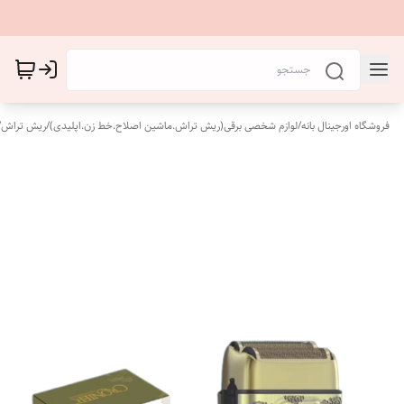
فروشگاه اورجینال بانه
/
لوازم شخصی برقی(ریش تراش.ماشین اصلاح.خط زن.اپلیدی)
/
ریش تراش
/