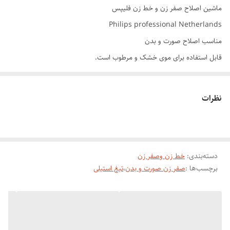
ماشین اصلاح صفر زن و خط زن فلیپس
Philips professional Netherlands
مناسب اصلاح صورت و بدن
قابل استفاده برای موی خشک و مرطوب است.
جنس تیغۀ آن استیل ضدزنگ است.
دارای تیغ ضد حساسیت
نظرات
دارای تیغۀ خود تیز شونده است.
تیغۀ T شکل دارد.
خط زن دارد.
دسته‌بندی
:
خط زن وصفر زن
دارای تکنولوژی اصلاح برش مستقیم دارد.
برچسب‌ها :
صفر زن صورت و بدن
،
تیغ استیلی
قابلیت اصلاح با شمارۀ صفر را ندارد.
با باتری قابل شارژ بی سیم تغذیه می شود.
پس از شارژ کامل به مدت 50 دقیقه قابل استفاده است.
طراحی ارگونومیک دارد.