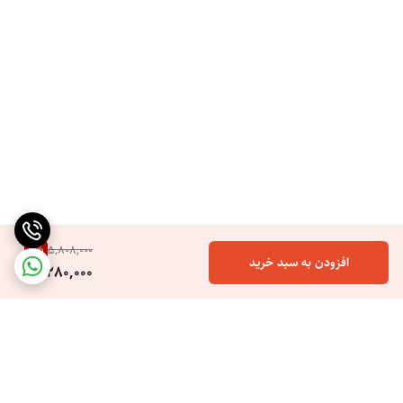
دارای قابلیت تنظیم سرعت در سه حالت چرخش
دارای موتور پر قدرت 1000 وات
مناسب انواع مو (چرب و خشک ،نازک و ضخیم)
قابل استفاده در منزل و سالن های آرایشی
9
%
5,808,000
افزودن به سبد خرید
5,280,000