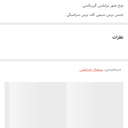
نوع متور برشلس گیربکسی
جنس برس سیمی کف برس سرامیکی
دور متور ۲۷۰۰۰ARP
5عدد سری قابل تعویض
نظرات
دفترچه راهنما
بسته‌بندی شکیل و مقاوم (مناسب برای هدیه)
توان بالا ۱۵۰۰ وات
دسته‌بندی
:
سشوار چرخشی
خشک‌کردن سریع و حرفه‌ای موها
فناوری یون‌ساز جهت کاهش وز و افزایش درخشندگی مو
برس گرد با چرخش دوطرفه برای حالت‌دهی آسان از هر جهت
۵ سری متنوع شامل برس صاف‌کننده، فرکننده، دیفیوزر و متمرکزکننده
المنت سرامیکی و کنترل دما برای پخش یکنواخت حرارت و محافظت از مو
اگر به دنبال راهی سریع، آسان و مؤثر برای خشک کردن و حالت دادن به
موهای خود هستید، سشوار چرخشی انزو ۴۱۳۶ می‌تواند انتخابی هوشمندانه