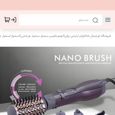
فروشگاه اورجینال بانه
/
لوازم ارایشی برقی(اتومو.بابلیس.سشوار.سشوار چرخشی)
/
سشوار
/
سشوار 