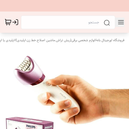
فروشگاه اورجینال بانه
/
لوازم شخصی برقی(ریش تراش.ماشین اصلاح.خط زن.اپلیدی)
/
اپلیدی یا اپل