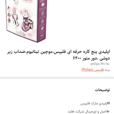
اپلیدی پنج کاره حرفه ای فلیپس،موچین تیتانیوم،ضداب زیر
دوشی ،دور متور 6400
philips PH 650
برند:
فلیپس Philips
توضیحات
🌐اپلیدی مارک فلیپس
💫اصل و اورجینال شرکت هلند