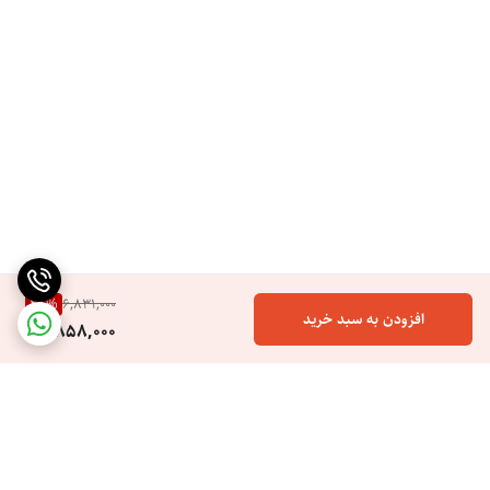
28
%
6,831,000
افزودن به سبد خرید
4,858,000