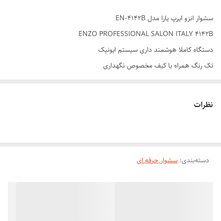
سشوار انزو ایرپ یارا مدل EN-4142B
ENZO PROFESSIONAL SALON ITALY 4142B
دستگاه کاملا هوشمند داری سیستم ایونیک
تک رنگ همراه با کیف مخصوص نگهداری
دارای ایرپ های کرلی چپ و راست
سشوار انزو یارا مدل EN-4142B، یک ابزار انقلابی در دنیای مراقبت از مو است
نظرات
که مرزهای میان تجهیزات خانگی و حرفه‌ای را جابه‌جا می‌کند. این محصول
فراتر از یک ابزار خشک‌کننده ساده است؛ این دستگاه یک کیت استایلینگ ۵ در
۱ کامل و هوشمند است. طراحان این کیت را با دقت مهندسی کرده‌اند تا
دسته‌بندی
:
سشوار حرفه ای
امکانات کامل یک سالن زیبایی را در فضای شخصی شما فراهم کند. EN-
4142B با تکیه بر یک موتور قدرتمند، پیشرفته‌ترین فناوری‌های محافظت از مو
و پنج سری تخصصی، شما را قادر می‌سازد تا موهایتان را به سرعت و با ایمنی
کامل خشک کنید، حجم خیره‌کننده دهید، صاف کنید یا با استفاده از