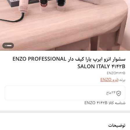
سشوار انزو ایرپ یارا کیف دار ENZO PROFESSIONAL
SALON ITALY 4142B
ENZO4142B
برند:
انزو ENZO
۲۴ماخ
شناسه کالا
ENZO 4142B
توضیحات