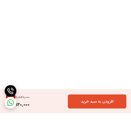
وداع دائمی با وز و الکتریسیته ساکن: فرآیند خشک کردن مو اغلب بارهای
مثبت و الکتریسیته ساکن ایجاد می‌کند که علت اصلی وز شدن مو و نامرتبی
آن است. EN-4142B از یک ژنراتور پیشرفته یون منفی بهره می‌برد که در حین
حالت‌دهی، میلیون‌ها یون با بار منفی تولید و به داخل جریان هوا تزریق
می‌کند. این یون‌ها بارهای مثبت را خنثی می‌کنند.
نرمی، درخشش و محافظت از کوتیکول: علاوه بر کاهش وز، یون‌های منفی به
تجزیه سریع‌تر مولکول‌های آب کمک کرده و خشک شدن سریع‌تر مو را ممکن
می‌سازند. مهم‌تر اینکه، این یون‌ها لایه کوتیکول (لایه محافظ بیرونی مو) را
می‌بندند. کوتیکول بسته، نور را بهتر منعکس کرده و ظاهری نرم‌تر، براق‌تر و
سالم‌تر به مو می‌بخشد.
کلید باد سرد برای تثبیت مادام‌العمر حالت
19
%
9,841,000
افزودن به سبد خرید
7,920,000
پایان کار حرفه‌ای و ماندگاری حالت: کلید باد سرد، یک ویژگی ضروری در
ابزارهای حرفه‌ای است. پس از حالت دادن موها با حرارت، این کلید بلافاصله
جریان هوای گرم را قطع و هوای کاملاً سرد را آزاد می‌کند. این شوک حرارتی