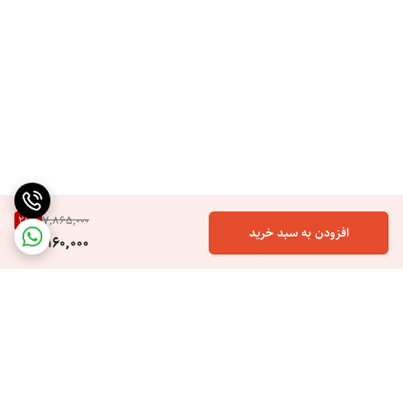
21
%
7,865,000
افزودن به سبد خرید
6,160,000