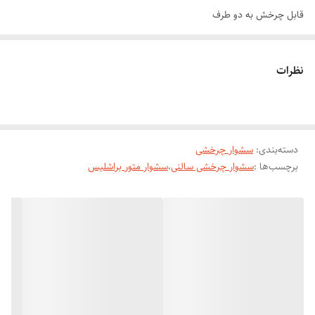
قابل چرخش به دو طرف
المنت ایونیک ضد موخوره
دارای طراحی ارگونومیک
نظرات
مدت زمان طولانی استفاده امکان خستگی را برای کاربر خود ایجاد نمیکند و
دارای دکمه های قابل دسترسی برای سرعت و دما هست که باعث می شود
تنظیمات دستگاه به راحتی تغییر کند؛ از مواد مقاوم تری ساخته شده است و
دسته‌بندی
:
سشوار چرخشی
دارای فناوری یونی می باشد که وز مو را کاهش داده و درخشندگی را برای موها
برچسب‌ها :
سشوار چرخشی سالنی
،
سشوار متور براشلیس
ایجاد میکند. سشوار چرخشی فیلیپس دارای قدرت موتور 1500وات هستند که
جریان هوای قوی تری را دارد و همین موها را در سریعترین زمان خشک
میکند. این محصول همچنین دارای فناوری سرامیک و تورمالین است که حرارت
را بصورت یکنواخت به موها میرساند و از هرگونه آسیب به موها جلوگیری
میکند. سشوار های چرخشی فیلیپس دارای سری های مختلفی هستند که بر
اساس نیاز کاربر موها را به حالت های مختلفی در می آورند.
قدرت موتور بالا: موتور قدرتمند دارای عملکرد بهتری می باشد و با سرعت