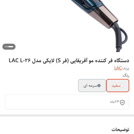
دستگاه فر کننده مو آفریقایی (فر S) لایکی مدل LAC L-26
برند:
LAC
رنگ
سفید
سرمه ای
24ماه
توضیحات