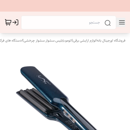
فروشگاه اورجینال بانه
/
لوازم ارایشی برقی(اتومو.بابلیس.سشوار.سشوار چرخشی)
/
دستگاه های فرکن