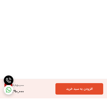
قابل تنظیم است. این دما تا 950 درجه فارنهایت قابل افزایش می باشد.
همچنین دارای دکمه خاموش/روشن و پنل دیجیتالی نیز می باشد. کابل آن
انعطاف بالایی دارد و دارای سیم چرخشی است که مانور بیشتری به دست شما
می دهد. به وسیله این محصول میتوانید موهای خود را به حالت S فر نموده و
به آنها حالت دهید. این فر مو کاملا حرفه ای و مخصوص استفاده در سالن
های آرایشی ساخته شده است. با توجه به کارایی بالا و قیمت مناسب و جعبه
کادویی شیک بهترین گزینه برای هدیه دادن به عزیزانتان می باشد
13
%
4,950,000
افزودن به سبد خرید
4,290,000