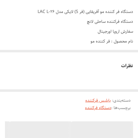
دستگاه فر کننده مو آفریقایی (فر S) لایکی مدل LAC L-26
دستگاه فرکننده ساحلی لانچ
سفارش اروپا اورجینال
نام محصول : فر کننده مو
برند : LAC
مدل : L-26
نظرات
رنگ : مشکی / سفید
استفاده راحت و آسان
کارایی : فر کردن مو به حالت S
دسته‌بندی
:
بابلیس فرکننده
فرهای خیلی ریز و یکدست و زیبا
برچسب‌ها :
دستگاه فرکننده
نوع صفحات : بزرگ
جنس صفحات : سرامیکی
دارای طراحی زیبا و ارگونومیک