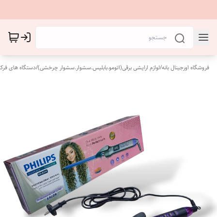
فروشگاه اورجینال بانه
/
لوازم ارایشی برقی(اتومو.بابلیس.سشوار.سشوار چرخشی)
/
دستگاه های فرکن