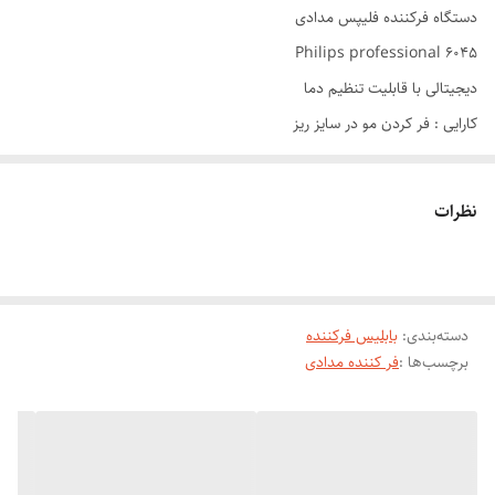
دستگاه فرکننده فلیپس مدادی
Philips professional 6045
دیجیتالی با قابلیت تنظیم دما
کارایی : فر کردن مو در سایز ریز
بدنه کریستالی
سایز میله : 9 میلیمتر
نظرات
جنس میله : سرامیکی پیشرفته
دارای قابلیت تنظیم دما
دارای دکمه روشن / خاموش
دسته‌بندی
:
دارای دکمه تنظیم دما
بابلیس فرکننده
برچسب‌ها :
فر کننده مدادی
گیره دار
گستره ی دما : از 100 تا 980 درجه فارنهایت
دارای پنل دیجیتالی
دارای سیستم گرمایش سریع