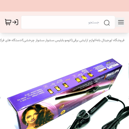
فروشگاه اورجینال بانه
/
لوازم ارایشی برقی(اتومو.بابلیس.سشوار.سشوار چرخشی)
/
دستگاه های فرکن