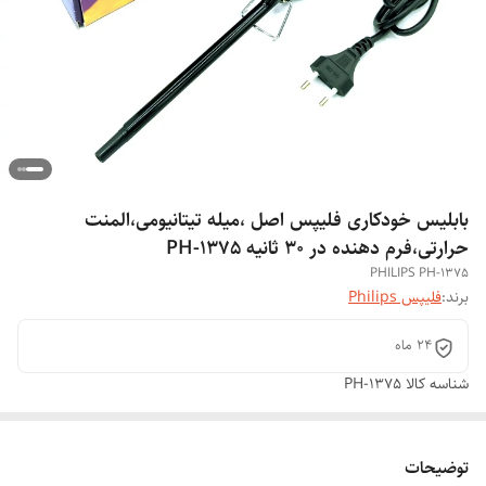
بابلیس خودکاری فلیپس اصل ،میله تیتانیومی،المنت
حرارتی،فرم دهنده در 30 ثانیه PH-1375
PHILIPS PH-1375
برند:
فلیپس Philips
24 ماه
شناسه کالا
PH-1375
توضیحات