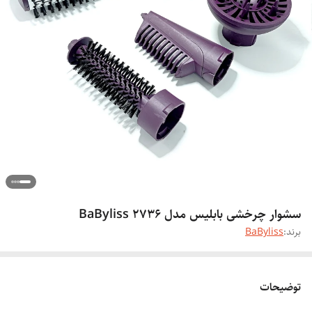
سشوار چرخشی بابلیس مدل BaByliss 2736
برند:
BaByliss
توضیحات