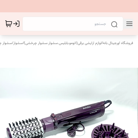
فروشگاه اورجینال بانه
/
لوازم ارایشی برقی(اتومو.بابلیس.سشوار.سشوار چرخشی)
/
سشوار
/
سشوار 