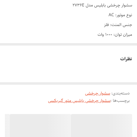
سشوار چرخشی بابلیس مدل 2736E
نوع موتور: AC
جنس المنت: فلز
میزان توان: 1000 وات
فناوری تولید یون: دارد
نوع مصرف: نیمه حرفه‌ای، خانگیبابلیس یک برند مطرح جهانی است که در
نظرات
سال ۱۹۶۱، در زمینه تولید لوازم برقی حالت دهنده مو فعالیت خود را آغاز کرد.
هدف این کمپانی تولید محصولات متنوع و باکیفیتی است که بتوانند نیاز
کاربران را برطرف کنند. محصولات بابلیس در کشور فرانسه تولیده شده و به ۶۱
دسته‌بندی
:
سشوار چرخشی
کشور دنیا از جمله ایران صادر می‌شوند. از میان محصولات متنوع این برند،
برچسب‌ها :
سشوار چرخشی بابلیس متور گیربکسی
سشوار برس دار چرخشی 2736SDE طرفداران زیادی دارد. این سشوار به
صورت کاملا استاندارد طراحی شده و برای مصارف نیمه‌حرفه‌ای و خانگی
مناسب است.
موتور DC این محصول، با توان ۱۰۰۰ وات کار می‌کند و با قدرتی که دارد کاملا