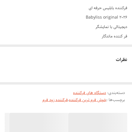
فرکننده بابلیس حرفه ای
Babyliss original 2026
دیجیتالی با نمایشگر
فر کننده ماندگار
اندازه فر در دو اندازه 9و25
حالت‌دهنده فرکننده موی 2026 بابلیس با قطر بزرگ 25 ،9 میلی‌متری،
نظرات
می‌توانید فرهایی با اندازه متوسط و ریز بدون آسیب رساندن به موهایتان ایجاد
کنید. این فرکننده دارای پوشش سرامیکی کوارتز است که گرما را به طور
یکنواخت توزیع کرده و از موهای شما محافظت می‌کند، این پوشش تضمین
دسته‌بندی
:
دستگاه های فرکننده
می‌کند که فرکننده به نرمی در موهای شما حرکت کند. قطر 25 میلی‌متری آن،
برچسب‌ها :
خوش فرم ترین فرکننده
،
فرکننده زود فرم
آن را برای فرهای با اندازه متوسط مناسب می‌کند و قطر 9 میلی متری برای فر
های ریزسیم تلفنی هست
تنظیمات دما: می‌توانید از بین 6 حالت دما بین 160 تا 210 درجه سانتیگراد
انتخاب کنید و دما را متناسب با موهای خود تنظیم کنید. از موهای ظریف تا