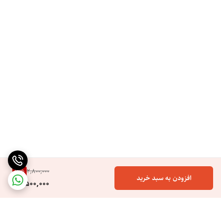
شش تنظیم دمای دیجیتال: از ۱۶۰ تا ۲۱۰ درجه سانتی‌گراد برای انواع موها از
نازک تا ضخیم
گرم شدن سریع: تنها در حدود ۴۵ ثانیه آماده به‌کار می‌شود
خاموشی خودکار پس از ۶۰ دقیقه: ایمنی استفاده بیشتر برای زمانی که فراموش
بشه خاموشش کنیم
نوک عایق و پایه داخلی برای قرارگیری: امکان قرار دادن دستگاه روی سطح
به‌راحتی و با ایمنی
کابل چرخان ۲.۵ متری (Swivel Cord): پرهیز از گره‌خوردگی کابل و افزایش
انعطاف حرکت هنگام کار
شامل دستکش نسوز و زیر سین استایل: برای استفاده مطمئن و راحت‌تر
وزن سبک حدود ۶۲۶ گرم (مدل‌های مختلف ممکنه کمی فرق داشته باشند)
10
%
2,800,000
افزودن به سبد خرید
2,500,000
بسیار مناسب برای استفاده‌های مداوم در سالن یا کاربرد شخصی