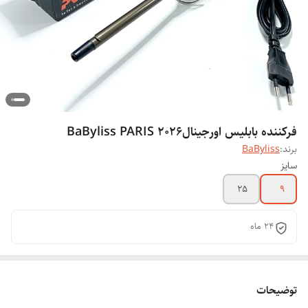
فرکننده بابلیس اورجینالBaByliss PARIS 2026
برند:
BaByliss
سایز
25
9
۲۴ ماه
توضیحات