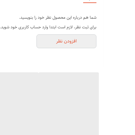
اولین چیزی که توی VGR V-225 
با این ماشین دقیق و بدون خستگی خواهد بود. بدنه‌ی ضدلغ
شما هم درباره این محصول نظر خود را بنویسید.
موتور قدرتمند و بی‌صدا؛ بدون ترس و استرس برای حیوانات
برای ثبت نظر، لازم است ابتدا وارد حساب کاربری خود شوید.
افزودن نظر
موهای ضخیم، بلند و متراکم برمیاد. صدای کم، لرزش کم و بر
تیغه‌های استیل ضدزنگ با دقت برش بالا
این ماشین اصلاح مجهز به تیغه‌های استیل ضدزنگ با دقت بال
قابل جدا شدن و شست‌وشو هستن؛ یعنی تمیز کردن بعد از اصل
باتری قابل شارژ با کارکرد طولانی؛ همیشه آماده به کار
یا پرپشت داشته باشه، با یک بار شارژ، کل اصلاحش انجام م
شانه‌های قابل تنظیم برای اصلاح با اندازه‌های مختلف
با چند شانه‌ی قابل تعویض که همراه دستگاه ارائه می‌شن،
کنی، این شانه‌ها تمام نیاز‌هات رو پوشش می‌دن.