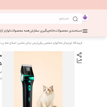
دسته‌بندی محصولات
خانه
پیگیری سفارش
همه محصولات
لوازم ار
فروشگاه اورجینال بانه
/
لوازم شخصی برقی(ریش تراش.ماشین اصلاح.خط زن.ا
5
بر
دس