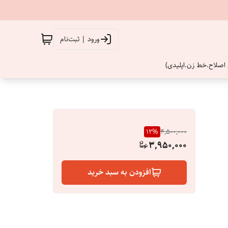
ورود | ثبت‌نام
اصلاح.خط زن.اپلیدی)
12
%
4,500,000
3,950,000
افزودن به سبد خرید