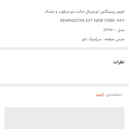
اتومو ریمینگتون اورجینال حالت مو مرطوب و خشک
REMINGTON EST NEW YORK 1937
مدل : S7970
جنس صفحه : سرامیک نانو
کاربرد : صاف کردن مو، خشک کردن مو ،کرلی کردن مو
حداکثر دما : تا 230 سانتی گراد
نظرات
مدت زمان رسیدن به دما کار : 15 ثانیه
طول سیم : 3 متر
قابلیت تنظیم دما
دسته‌بندی
:
اتومو
دارای فناوری تولید یون
صفحه نمایش دیجیتال
خاموشی خودکار پس از : 60 دقیقه دقیقه
طراحی شیک و ارگونومیک