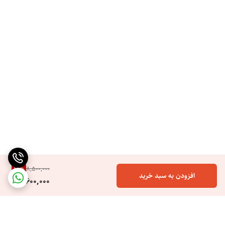
ضخیم و فر مناسب است. شما می‌توانید بسته به جنس مو، حرارت مناسب را
انتخاب کنید تا بهترین نتیجه را بدون آسیب احتمالی بگیرید.
وجود صفحه نمایش دیجیتال روی بدنه دستگاه، کنترل دقیق دما را ساده‌تر
کرده و امکان مشاهده تنظیمات را به‌صورت واضح فراهم می‌کند.
گرم شدن سریع در 15 ثانیه
یکی از ویژگی‌های مهم برای مصارف حرفه‌ای و روزمره، سرعت گرم شدن
دستگاه است. این مدل تنها در 15 ثانیه به دمای کاری می‌رسد و آماده استفاده
می‌شود. این قابلیت برای آرایشگران و افرادی که به سرعت عمل اهمیت
می‌دهند، بسیار کاربردی است.
10
%
8,500,000
افزودن به سبد خرید
7,600,000
فناوری تولید یون برای کاهش وز مو
فناوری تولید یون در این اتو مو باعث کاهش الکتریسیته ساکن مو می‌شود. در