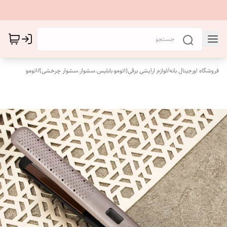
فروشگاه اورجینال بانه
/
لوازم ارایشی برقی(اتومو.بابلیس.سشوار.سشوار چرخشی)
/
اتومو