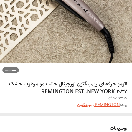
اتومو حرفه ای ریمینگتون اورجینال حالت مو مرطوب خشک
REMINGTON EST .NEW YORK 1937
Ref No.s7970
برند:
REMINGTON ریمینگتون
توضیحات