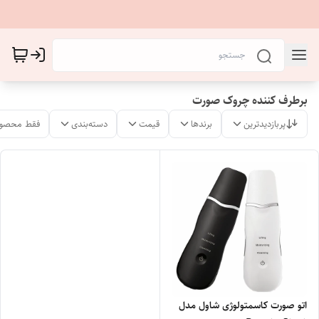
برطرف کننده چروک صورت
پربازدیدترین
برندها
قیمت
دسته‌بندی
فقط محصول
اتو صورت کاسمتولوژی شاول مدل