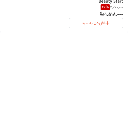
Beauty Start
26
%
2,070,000
1,518,000
افزودن به سبد