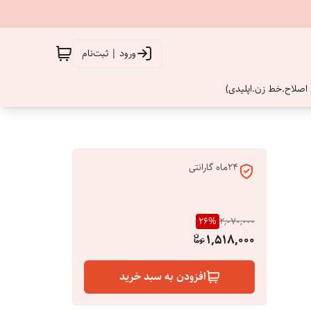
ورود | ثبت‌نام
اصلاح.خط زن.اپلیدی)
24ماه گارانتی
26
%
2,070,000
1,518,000
افزودن به سبد خرید