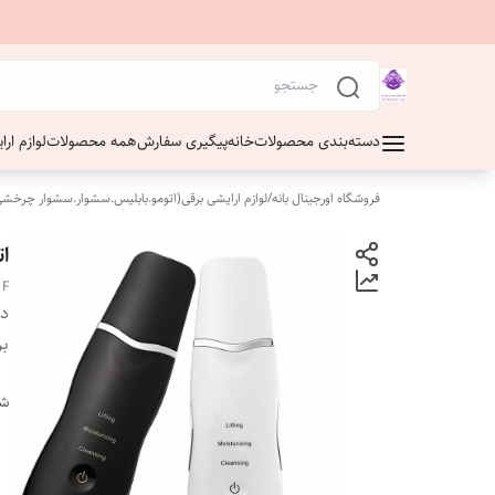
دسته‌بندی محصولات
خانه
پیگیری سفارش
همه محصولات
لوازم ار
فروشگاه اورجینال بانه
/
لوازم ارایشی برقی(اتومو.بابلیس.سشوار.سشوار چرخشی
ات
 F
دس
بر
شن