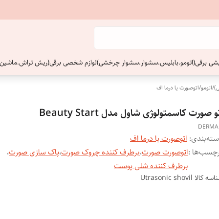
ایشی برقی(اتومو.بابلیس.سشوار.سشوار چرخشی)
لوازم شخصی برقی(ریش تراش.ماشین 
)
/
اتومو
/
اتوصورت یا درما اف
و صورت کاسمتولوژی شاول مدل Beauty Start
DERMA
ته‌بندی
:
اتوصورت یا درما اف
چسب‌ها :
اتوصورت صورت
،
برطرف کننده چروک صورت
،
پاک سازی صورت
،
برطرف کننده شلی پوست
اسه کالا
Utrasonic shovil