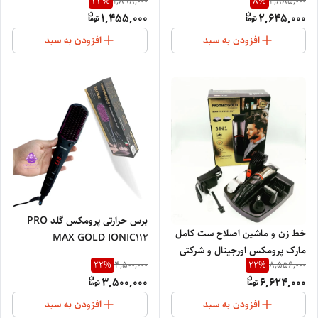
23
%
8
%
1,898,000
2,885,000
ACسیم پیچی
1,455,000
2,645,000
افزودن به سبد
افزودن به سبد
برس حرارتی پرومکس گلد PRO
خط زن و ماشین اصلاح ست کامل
MAX GOLD IONIC112
مارک پرومکس اورجینال و شرکتی
22
%
22
%
4,500,000
8,556,000
پنج کاره ست اصلاح کل بدن و
3,500,000
6,624,000
صورت ،ماشین اصلاح،شانه سایز
بندی ،شارژی و مستقیم برق منبع
افزودن به سبد
افزودن به سبد