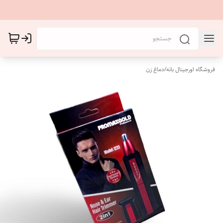
فروشگاه اورجینال بانه
/
دماغ زن