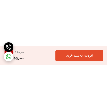
23
%
1,898,000
افزودن به سبد خرید
1,455,000
برگشت به بالا