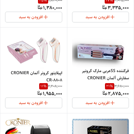
25
%
17
%
1,840,000
4,025,000
1,380,000
3,335,000
افزودن به سبد
افزودن به سبد
فرکننده SSعربی مارک کرونیر
اپیلایتور کرونر آلمان CRONIER
سفارش آلمان CRONIER
CR-8808
PROFESSIONAL GERMANY
11
%
21
%
2,208,000
3,680,000
1,955,000
2,875,000
افزودن به سبد
افزودن به سبد