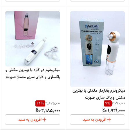
میکرودرم دو کاره،با بهترین مکش و
پاکسازی و دارای سری ماساژ صورت
میکرودرم بخاردار مغذنی با بهترین
مکش و پاک سازی صورت
24
%
7
%
2,875,000
2,070,000
موهایرMO-9064
2,185,000
1,921,000
افزودن به سبد
افزودن به سبد