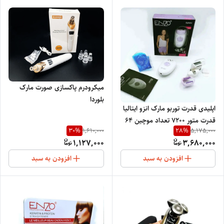
میکرودرم پاکسازی صورت مارک
بلوردا
اپلیدی قدرت توربو مارک انزو ایتالیا
قدرت متور 7200 تعداد موچین 64
30
%
28
%
1,610,000
5,175,000
شیور زن (سری بدون درد) جنس
1,127,000
3,680,000
موچین تیتانیوم
افزودن به سبد
افزودن به سبد