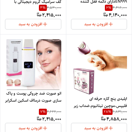
EN999دارای دکمه قفل کننده
کف سرامیک کروم دیجیتالی با
4
%
6
%
2,530,000
4,416,000
دستگاه در دو رنگ مختلف قرمز و
قابلیت تنظیم دما حرارت 980 درجه
2,415,000
4,140,000
مشکی دارای تیغ استیلی ضد زنگ
فارانتهایت با قابلیت کار کراتین
افزودن به سبد
افزودن به سبد
اتو صورت ضد چروکی پوست و پاک
اپلیدی پنج کاره حرفه ای
سازی صورت درمااف اسکین اسکرابر
فلیپس،موچین تیتانیوم،ضداب زیر
دیجیتالی
7
%
28
%
2,622,000
6,831,000
دوشی ،دور متور 6400
2,415,000
4,858,000
افزودن به سبد
افزودن به سبد