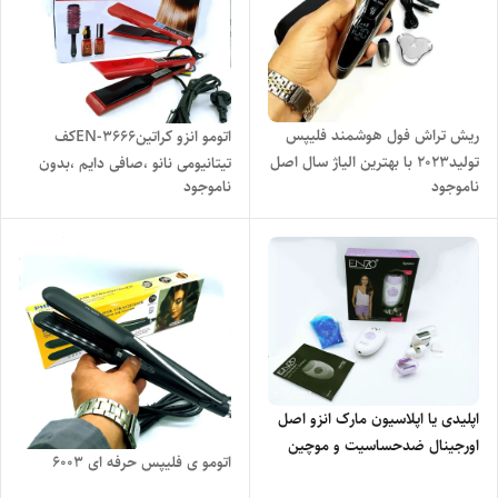
ریش تراش فول هوشمند فلیپس
اتومو انزو کراتین3666-ENکف
تولید2023 با بهترین الیاژ سال اصل
تیتانیومی نانو ،صافی دایم ،بدون
ناموجود
ناموجود
ضداب و تیغ تیتانیومی کروم
مواد
دیجیتالی ضد حساسیت،زیر دوشی
اپلیدی یا اپلاسیون مارک انزو اصل
اورجینال ضدحساسیت و موچین
اتومو ی فلیپس حرفه ای 6003
تتانیومی EN-3390