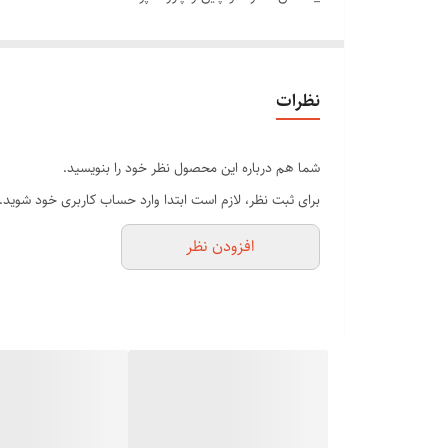
_پاکسازی آکنه و منافذ باز پوست
_سفت سازی و تونینگ پوست صورت
_جوانسازی و احیای بافت و کشسانی پوست
نظرات
_ کمرنگ سازی خطوط چهره و چین و چروک
_پاکسازی سلول های مرده و مواد زائد توسط امواج فراصوت
شما هم درباره این محصول نظر خود را بنویسید.
_سر کارد مانند پهن برای لایه برداری و هدایت آسان امواج
برای ثبت نظر، لازم است ابتدا وارد حساب کاربری خود شوید.
_افزایش عملکرد محصولات مراقبت از پوست
افزودن نظر
_دستگاه حرفه ای دو کاره که توسط متخصصین زیبایی نیز به 
_طراحی سبک و بی سیم برای استفاده خانگی یا استفاده در
_امکان تنظیم میزان ویبره بر اساس نوع پوست
دیگر از چروکی پوست و اکنه ها رنج نکشید چون با درما اف 
بین 3 الی 5 دقیقه می‌باشد. دستگاه را روی سطح پوست قرار داده و به صورت افقی از پایین به بالا حرکت دهید