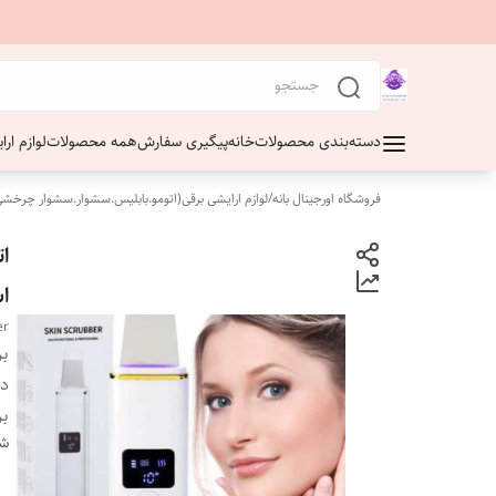
دسته‌بندی محصولات
خانه
پیگیری سفارش
همه محصولات
لوازم ار
فروشگاه اورجینال بانه
/
لوازم ارایشی برقی(اتومو.بابلیس.سشوار.سشوار چرخشی
ا
اس
er
بر
دس
بر
شن