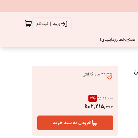
ورود | ثبت‌نام
اصلاح.خط زن.اپلیدی)
ن
۲۴ ماه گارانتی
7
%
2,622,000
2,415,000
افزودن به سبد خرید