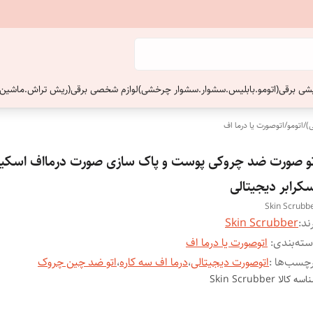
ایشی برقی(اتومو.بابلیس.سشوار.سشوار چرخشی)
لوازم شخصی برقی(ریش تراش.ماشین 
)
/
اتومو
/
اتوصورت یا درما اف
تو صورت ضد چروکی پوست و پاک سازی صورت درمااف اسکی
کرابر دیجیتالی
Skin Scrubb
ند:
Skin Scrubber
ته‌بندی
:
اتوصورت یا درما اف
چسب‌ها :
اتوصورت دیجیتالی
،
درما اف سه کاره
،
اتو ضد چین چروک
اسه کالا
Skin Scrubber