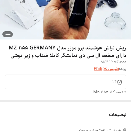
ریش تراش هوشمند پرو موزر مدل MZ-1155-GERMANY
دارای صفحه ال سی دی نمایشگر کاملا ضداب و زیر دوشی
MOZER MZ-1155
برند:
فلیپس Philips
۲۴
شناسه کالا
Mz-1155
توضیحات
🌐ریش تراش هوشمند پرو موزر