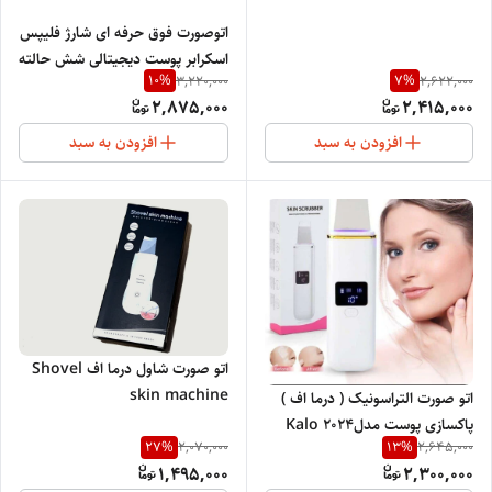
اسکرابر دیجیتالی
اتوصورت فوق حرفه ای شارژ فلیپس
اسکرابر پوست دیجیتالی شش حالته
10
%
7
%
3,220,000
2,622,000
و سه سرعته گرفتن یون منفی
2,875,000
2,415,000
پوست جذب یون مثبت در
پوستSkin Scrubber1929
افزودن به سبد
افزودن به سبد
اتو صورت شاول درما اف Shovel
skin machine
اتو صورت التراسونیک ( درما اف )
پاکسازی پوست مدل2024 Kalo
27
%
13
%
2,070,000
2,645,000
Ultrasonic DermaF
1,495,000
2,300,000