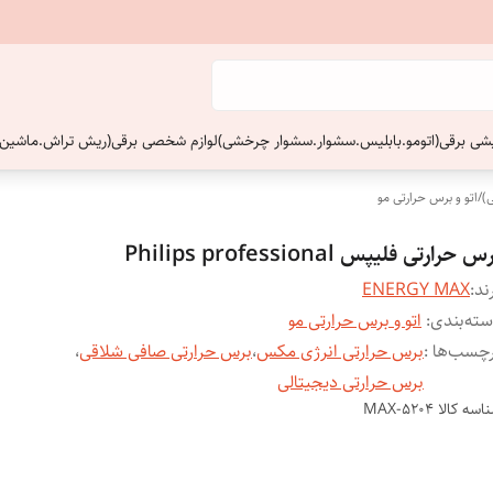
ایشی برقی(اتومو.بابلیس.سشوار.سشوار چرخشی)
لوازم شخصی برقی(ریش تراش.ماشین 
)
/
اتو و برس حرارتی مو
س حرارتی فلیپس Philips professional
ند:
ENERGY MAX
ته‌بندی
:
اتو و برس حرارتی مو
چسب‌ها :
برس حرارتی انرژی مکس
،
برس حرارتی صافی شلاقی
،
برس حرارتی دیجیتالی
اسه کالا
MAX-5204