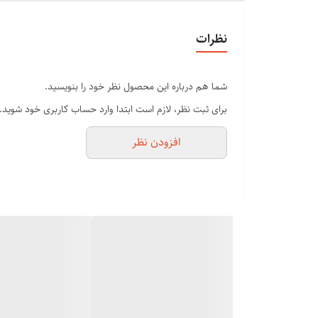
جلو گیری از ایجاد موخوره ترمیم موهای شکسته شده و اسی
قابل تنظیم دما حرارت متناسب به ضخامت مو
نظرات
صفحه دیجیتالی
دارای المنت های ۹۵۰ درجه فارانهایت
شما هم درباره این محصول نظر خود را بنویسید.
استفاده آسان و صرفه‌جویی در وقت
برای ثبت نظر، لازم است ابتدا وارد حساب کاربری خود شوید.
اگر جزو آن دسته افرادی هستید که ساعت‌های زیادی از روز، 
افزودن نظر
صاف کردن موهایتان را افزایش خواهد داد.
در واقع
نحوه ی استفاده از برس حرارتی
به صورتی است که می‌ت
آسیب کمتر به موها و پوست سر
برس حرارتی داغی بیش از حد ندارد؛ در نتیجه استفاده از آن ک
باعث از بین رفتن رطوبت موهایتان می‌شود.
در حالیکه شدت گرما و حرارت برس حرارتی در حدی نیست ک