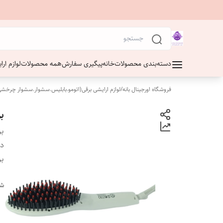
دسته‌بندی محصولات
خانه
پیگیری سفارش
همه محصولات
لوازم ار
فروشگاه اورجینال بانه
/
لوازم ارایشی برقی(اتومو.بابلیس.سشوار.سشوار چرخشی
بر
بر
دس
بر
شن