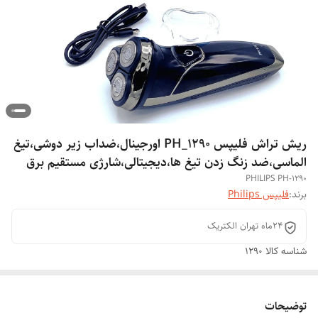
ریش تراش فلیپس PH_1290 اورجینال،ضداب زیر دوشی،تیغ
الماسی،ضد زنگ زدن تیغ ها،دیجیتالی،شارژی مستقیم برق
PHILIPS PH-1290
برند:
فلیپس Philips
24ماه تهران الکتریک
شناسه کالا
1290
توضیحات