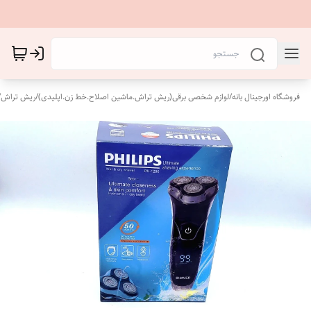
فروشگاه اورجینال بانه
/
لوازم شخصی برقی(ریش تراش.ماشین اصلاح.خط زن.اپلیدی)
/
ریش تراش
/