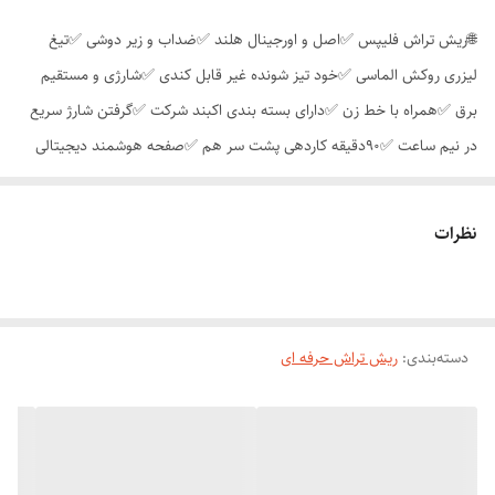
🌐ریش تراش فلیپس ✅اصل و اورجینال هلند ✅ضداب و زیر دوشی ✅تیغ
لیزری روکش الماسی ✅خود تیز شونده غیر قابل کندی ✅شارژی و مستقیم
برق ✅همراه با خط زن ✅دارای بسته بندی اکبند شرکت ✅گرفتن شارژ سریع
در نیم ساعت ✅۹۰دقیقه کاردهی پشت سر هم ✅صفحه هوشمند دیجیتالی
✅باتری لیتیم ✅دو سال گارانتی در سراسر کشور
نظرات
دسته‌بندی
:
ریش تراش حرفه ای