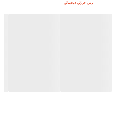
برس حرارتی دیجیتالی
استفاده آسان ...
صرفه جویی در زمان ...
افزایش حجم مو ...
چند کاره بودن ...
درخشندگی موها
ترمیم کننده موهای شکسته شده
سر سیلیکونی HULATION‏
مدل موی حرفه ای lonic‏
برای پروتئین کراتین
برس صاف کننده مو سبک ‏Astion‏
برس خشک کن موهای