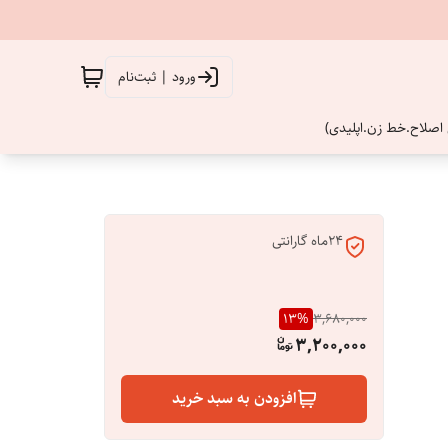
ورود | ثبت‌نام
اصلاح.خط زن.اپلیدی)
24ماه گارانتی
13
%
3,680,000
3,200,000
افزودن به سبد خرید