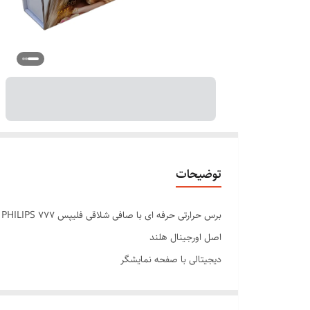
توضیحات
برس حرارتی حرفه ای با صافی شلاقی فلیپس PHILIPS 777
اصل اورجینال هلند
دیجیتالی با صفحه نمایشگر
دارای تنظیم کننده دما متناسب با ضخامت مو
دندان های تیتانیومی که هیچ اسیبی به مو نمیرسانند