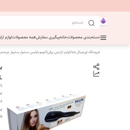
دسته‌بندی محصولات
خانه
پیگیری سفارش
همه محصولات
لوازم ار
فروشگاه اورجینال بانه
/
لوازم ارایشی برقی(اتومو.بابلیس.سشوار.سشوار چرخشی
L
PS
بر
دس
بر
شن