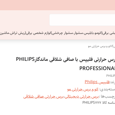
ایشی برقی(اتومو.بابلیس.سشوار.سشوار چرخشی)
لوازم شخصی برقی(ریش تراش.ماشین 
)
/
اتو و برس حرارتی مو
برس حرارتی فلیپس با صافی شلاقی ماندگارPHILIPS
PROFESSIONA
PHILI
ند:
فلیپس Philips
ته‌بندی
:
اتو و برس حرارتی مو
چسب‌ها :
برس حرارتی دیجیتالی
،
برس حرارتی صافی شلاقی
اسه کالا
PHILIPS777