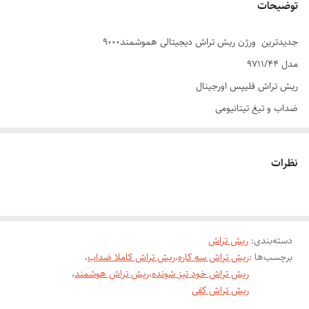
توضیحات
جديدترین ورژن ريش تراش دیجیتالی هموشمند۹۰۰۰
مدل 9711/44
ريش تراش فليپس اورجینال
ضداب و تيغ تیتانیومی
دور متور 120هزار در ثانیه
ضد حساسیت زیر گردن،بر طرف کننده زبری ریش
نظرات
مناسب برای انواع پوست های و نرم کننده پوست
باتري ليتيم ،شارژ گيري فقط در بیست دقیقه با 200دقیقه كاردهي
هم شارژی و مستقیم برق
دسته‌بندی
:
ریش تراش
گارانتي طلای شركت فلیپس 24ماه
برچسب‌ها :
ریش تراش سه کاره
،
ریش تراش کاملا ضداب
،
تيغ هاي متحرك با نشست كامل زير گردن
ریش تراش خود تیز شونده
،
ریش تراش هوشمند
،
ست کامل همراه با خط زن ،دماغ زن،سه تیغ،تمیز کننده
ریش تراش کفی
دارای خازن محافظ باتری لیتیم