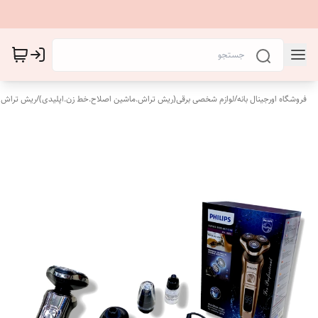
فروشگاه اورجینال بانه
/
لوازم شخصی برقی(ریش تراش.ماشین اصلاح.خط زن.اپلیدی)
/
ریش تراش