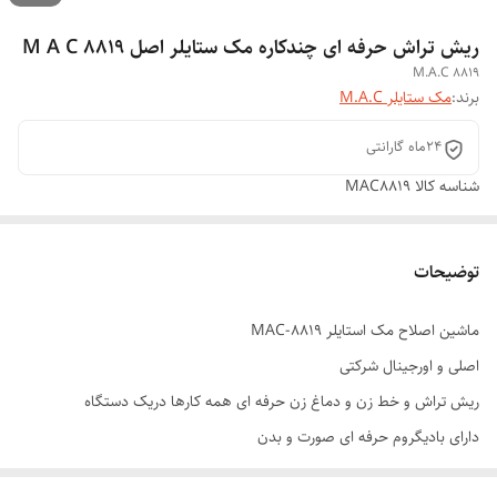
ریش تراش حرفه ای چندکاره مک ستایلر اصل M A C 8819
M.A.C 8819
برند:
مک ستایلر M.A.C
24ماه گارانتی
شناسه کالا
MAC8819
توضیحات
ماشین اصلاح مک استایلر MAC-8819
اصلی و اورجینال شرکتی
ریش تراش و خط زن و دماغ زن حرفه ای همه کارها دریک دستگاه
دارای بادیگروم حرفه ای صورت و بدن
دارای بدنه ضد خط وخش