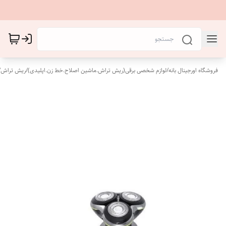
فروشگاه اورجینال بانه
/
لوازم شخصی برقی(ریش تراش.ماشین اصلاح.خط زن.اپلیدی)
/
ریش تراش
/